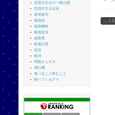
芸西天文台の一般公開
芸西天文台近況
衝突銀河
Post
観測会
← 工
観測機材
naviga
観測近況
超新星
軌道計算
近況
銀河
関勉さんネタ
飛行機
食べること飲むこと
飼っているアリ