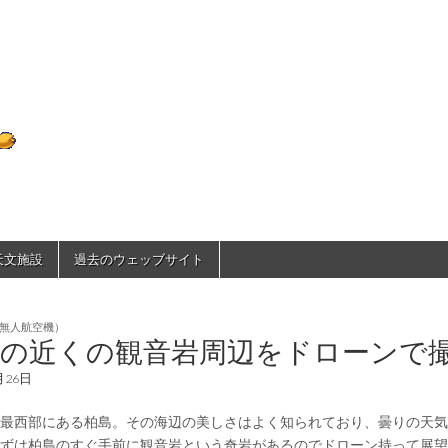
D70のひとりごと
で天文施設
過去のウェッブサイト
無人航空機）
島の近くの観音岩周辺をドローンで
月26日
最西部にある柏島。その海辺の美しさはよく知られており、曇りの天気
ずは柏島のすぐ手前に観音岩という奇岩があるのでドローン持って展望