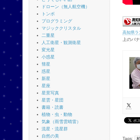
ドローン（無人航空機）
トンボ
プログラミング
マジッククリスタル
高知県ラ
二重星
上のバナ
人工衛星・観測衛星
変光星
小惑星
彗星
惑星
新星
星座
星景写真
星雲・星団
書籍・読書
植物・虫・動物
気象（雨雪雲晴雷）
流星・流星群
自然の美
Tags: