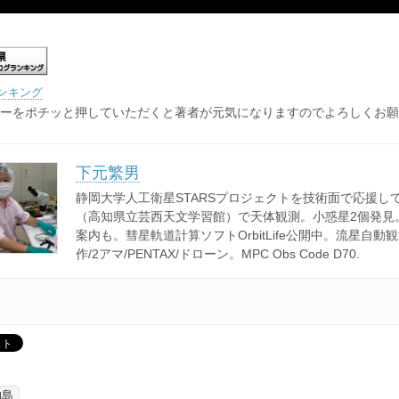
ンキング
ーをポチッと押していただくと著者が元気になりますのでよろしくお願
下元繁男
静岡大学人工衛星STARSプロジェクトを技術面で応援し
（高知県立芸西天文学習館）で天体観測。小惑星2個発見
案内も。彗星軌道計算ソフトOrbitLife公開中。流星自動
作/2アマ/PENTAX/ドローン。MPC Obs Code D70.
柏島