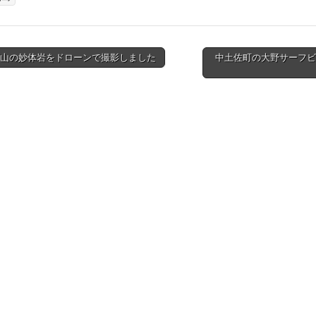
石山の妙体岩をドローンで撮影しました
中土佐町の大野サーフビ
tion