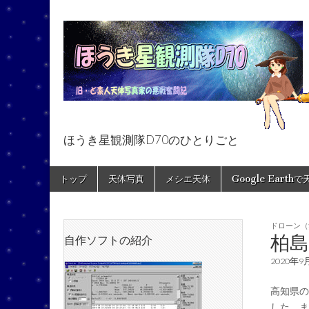
ほうき星観測隊D70のひとりごと
ほうき星観測隊
Skip
Main
トップ
天体写真
メシエ天体
Google Earth
to
menu
content
ドローン（
柏
自作ソフトの紹介
2020年9
高知県の
した。ま