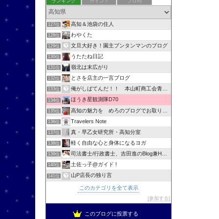
ランキング
ポイント
ブロ画
高知＆池袋の住人
127位
わやくた
128位
文旦大好き！園主ブンタンマンのブログ
129位
うたたね日記
130位
嶺北は末広がり
131位
とさを店主の一言ブログ
132位
俺がしばてんだ！！ 本山町商工会青年部
133位
ほうき星観測隊D70
134位
高知の魅力を めろのブログでお取り寄せ
135位
Travelers Note
136位
真・早乙女研究所・高知分室
137位
軽く自由な心と身体になるヨガ
138位
司法書士/行政書士、吉田進のBlog兼HPへようこそ！
139位
土佐っ子@ガイド !
140位
山P店長の独り言
141位
このカテゴリを全て表示
参加する
このブログに投票する