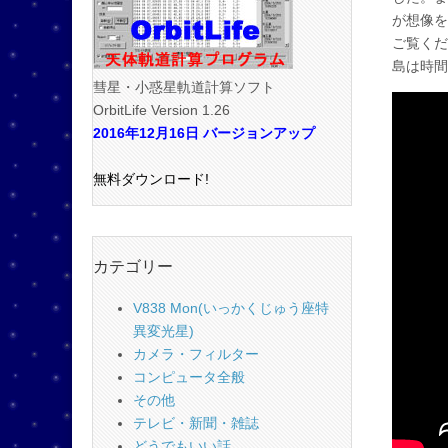
が想像を
ご覧くだ
島は時間
彗星・小惑星軌道計算ソフト
OrbitLife Version 1.26
2016年12月16日 バージョンアップ
無料ダウンロード!
カテゴリー
V838 Mon(いっかくじゅう座特
異変光星)
カメラ・フィルター
コンピュータ全般
その他
テレビ・新聞・雑誌
どうでもいい話