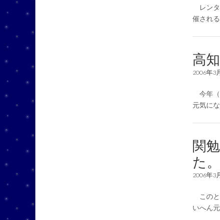
レンタ
催される
高
2006年3
今年（2
元気に
関勉
た
2006年3
このと
いへん