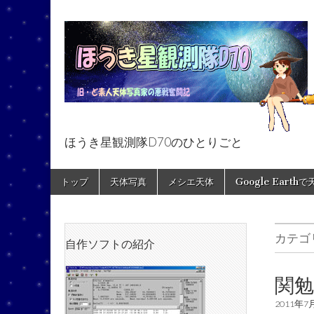
ほうき星観測隊D70のひとりごと
ほうき星観測隊
Skip
Main
トップ
天体写真
メシエ天体
Google Earth
to
menu
content
カテゴ
自作ソフトの紹介
関勉
2011年7