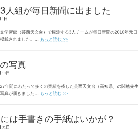
3人組が毎日新聞に出ました
月1日
学習館（芸西天文台）で観測する3人チームが毎日新聞の2010年元日
で掲載されました。…
もっと読む >>
後の写真
月13日
7年間にわたって多くの実績を残した芸西天文台（高知県）の関勉先生か
の写真が届きました…
もっと読む >>
まには手書きの手紙はいかが？
月31日