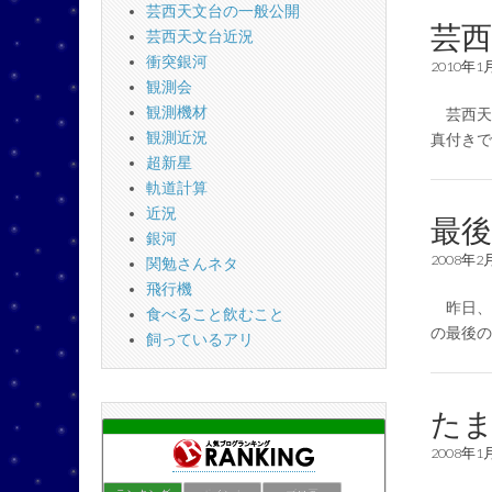
芸西天文台の一般公開
芸西
芸西天文台近況
衝突銀河
2010年1
観測会
観測機材
芸西天文
観測近況
真付き
超新星
軌道計算
近況
最
銀河
2008年2
関勉さんネタ
飛行機
昨日、2
食べること飲むこと
の最後
飼っているアリ
た
2008年1