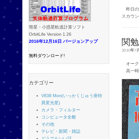
昨日の
スカウン
彗星・小惑星軌道計算ソフト
OrbitLife Version 1.26
関勉
2016年12月16日 バージョンアップ
2010年7
無料ダウンロード!
オーク
高一時代
カテゴリー
V838 Mon(いっかくじゅう座特
異変光星)
カメラ・フィルター
コンピュータ全般
その他
テレビ・新聞・雑誌
どうでもいい話