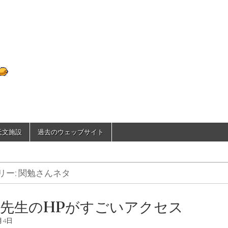
D70のひとりごと
で天文施設
過去のウェッブサイト
リー:
関勉さんネタ
先生のHPがすごいアクセス
月4日