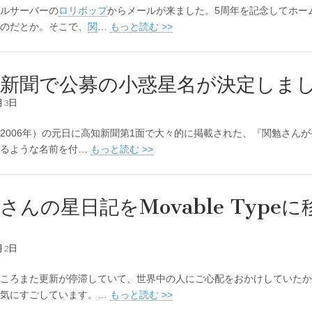
ルサーバーの
ロリポップ
からメールが来ました。5周年を記念してホー
のだとか。そこで、
関
…
もっと読む >>
知新聞で公募の小惑星名が決定しま
月3日
006年）の元日に高知新聞第1面で大々的に掲載された、『関勉さん
なるような名前を付…
もっと読む >>
さんの星日記をMovable Type
。
月2日
ころまた更新が停滞していて、世界中の人にご心配をおかけしていたか
元気にすごしています。…
もっと読む >>