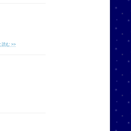
読む >>
！