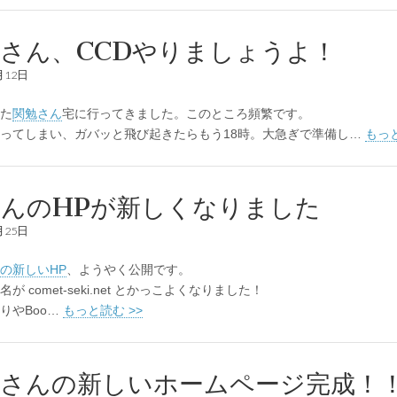
さん、CCDやりましょうよ！
月12日
た
関勉さん
宅に行ってきました。このところ頻繁です。
ってしまい、ガバッと飛び起きたらもう18時。大急ぎで準備し…
もっと
んのHPが新しくなりました
月25日
の新しいHP
、ようやく公開です。
が comet-seki.net とかっこよくなりました！
りやBoo…
もっと読む >>
勉さんの新しいホームページ完成！