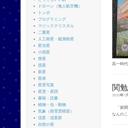
ドローン（無人航空機）
トンボ
プログラミング
マジッククリスタル
二重星
人工衛星・観測衛星
変光星
小惑星
彗星
高一時代
惑星
新星
星座
関勉
星景写真
星雲・星団
2010年7
書籍・読書
植物・虫・動物
「新聞
気象（雨雪雲晴雷）
なんの
流星・流星群
自然の美