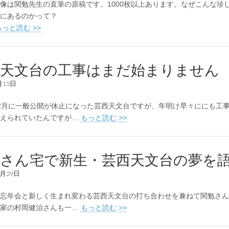
は関勉先生の直筆の原稿です。1000枚以上あります。なぜこんな珍
にあるのかって？
もっと読む >>
西天文台の工事はまだ始まりません
月15日
2月に一般公開が休止になった芸西天文台ですが、年明け早々ににも工
考えられていたんですが…
もっと読む >>
勉さん宅で新生・芸西天文台の夢を
2月29日
忘年会と新しく生まれ変わる芸西天文台の打ち合わせを兼ねて関勉さん
論家の村岡健治さんも一…
もっと読む >>