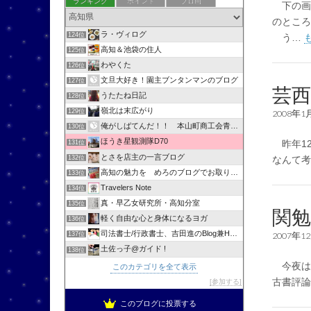
ランキング
ポイント
ブロ画
下の画像
のところ
ラ・ヴィログ
124位
う…
高知＆池袋の住人
125位
わやくた
126位
文旦大好き！園主ブンタンマンのブログ
127位
芸
うたたね日記
128位
嶺北は末広がり
129位
2008年1
俺がしばてんだ！！ 本山町商工会青年部
130位
ほうき星観測隊D70
昨年1
131位
とさを店主の一言ブログ
132位
なんて
高知の魅力を めろのブログでお取り寄せ
133位
Travelers Note
134位
真・早乙女研究所・高知分室
135位
関
軽く自由な心と身体になるヨガ
136位
司法書士/行政書士、吉田進のBlog兼HPへようこそ！
2007年1
137位
土佐っ子@ガイド !
138位
今夜は
このカテゴリを全て表示
古書評
参加する
このブログに投票する