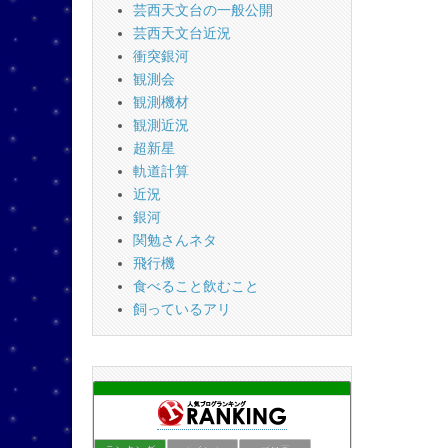
芸西天文台の一般公開
芸西天文台近況
衝突銀河
観測会
観測機材
観測近況
超新星
軌道計算
近況
銀河
関勉さんネタ
飛行機
食べること飲むこと
飼っているアリ