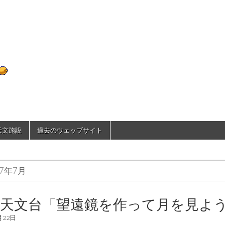
D70のひとりごと
で天文施設
過去のウェッブサイト
07年7月
西天文台「望遠鏡を作って月を見よ
月22日