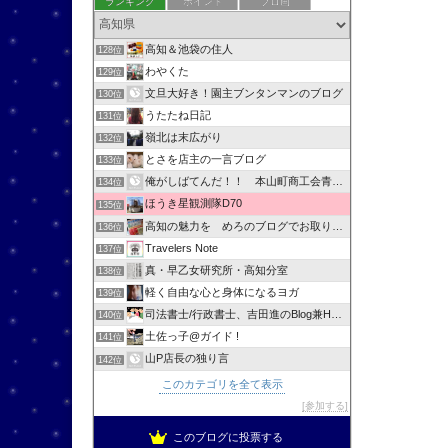
ランキング
ポイント
ブロ画
高知＆池袋の住人
128位
わやくた
129位
文旦大好き！園主ブンタンマンのブログ
130位
うたたね日記
131位
嶺北は末広がり
132位
とさを店主の一言ブログ
133位
俺がしばてんだ！！ 本山町商工会青年部
134位
ほうき星観測隊D70
135位
高知の魅力を めろのブログでお取り寄せ
136位
Travelers Note
137位
真・早乙女研究所・高知分室
138位
軽く自由な心と身体になるヨガ
139位
司法書士/行政書士、吉田進のBlog兼HPへようこそ！
140位
土佐っ子@ガイド !
141位
山P店長の独り言
142位
このカテゴリを全て表示
参加する
このブログに投票する