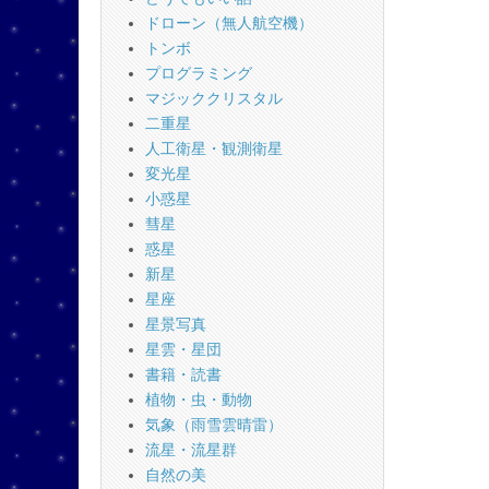
ドローン（無人航空機）
トンボ
プログラミング
マジッククリスタル
二重星
人工衛星・観測衛星
変光星
小惑星
彗星
惑星
新星
星座
星景写真
星雲・星団
書籍・読書
植物・虫・動物
気象（雨雪雲晴雷）
流星・流星群
自然の美