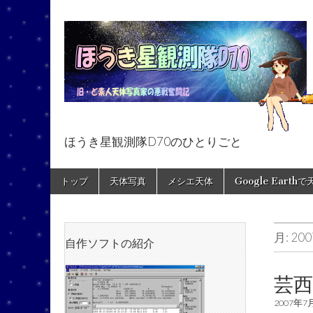
ほうき星観測隊D70のひとりごと
ほうき星観測隊
Skip
Main
トップ
天体写真
メシエ天体
Google Earth
to
menu
content
月:
20
自作ソフトの紹介
芸
2007年7