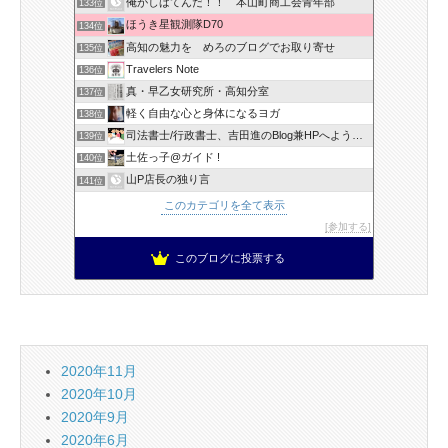
俺がしばてんだ！！ 本山町商工会青年部
133位
ほうき星観測隊D70
134位
高知の魅力を めろのブログでお取り寄せ
135位
Travelers Note
136位
真・早乙女研究所・高知分室
137位
軽く自由な心と身体になるヨガ
138位
司法書士/行政書士、吉田進のBlog兼HPへようこそ！
139位
土佐っ子@ガイド !
140位
山P店長の独り言
141位
このカテゴリを全て表示
参加する
このブログに投票する
2020年11月
2020年10月
2020年9月
2020年6月