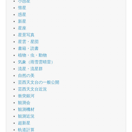
小惑星
彗星
惑星
新星
星座
星景写真
星雲・星団
書籍・読書
植物・虫・動物
気象（雨雪雲晴雷）
流星・流星群
自然の美
芸西天文台の一般公開
芸西天文台近況
衝突銀河
観測会
観測機材
観測近況
超新星
軌道計算