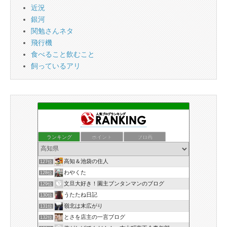
近況
銀河
関勉さんネタ
飛行機
食べること飲むこと
飼っているアリ
ランキング
ポイント
ブロ画
高知＆池袋の住人
127位
わやくた
128位
文旦大好き！園主ブンタンマンのブログ
129位
うたたね日記
130位
嶺北は末広がり
131位
とさを店主の一言ブログ
132位