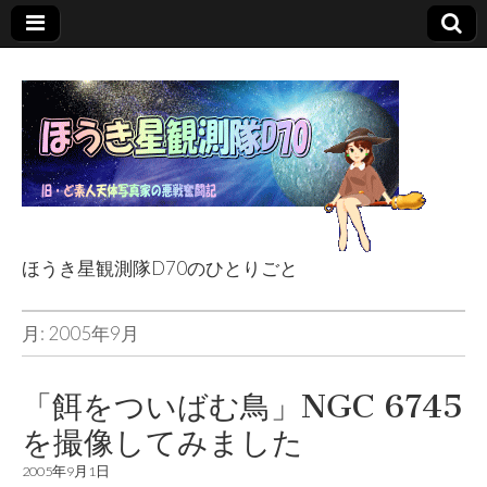
ほうき星観測隊D70のひとりごと
ほうき星観測隊
月:
2005年9月
D70のひとりごと
「餌をついばむ鳥」NGC 6745
を撮像してみました
2005年9月1日