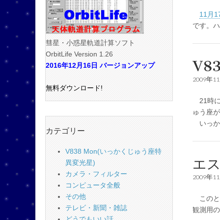
11月
です。
彗星・小惑星軌道計算ソフト
OrbitLife Version 1.26
V8
2016年12月16日 バージョンアップ
2009年1
無料ダウンロード!
21時
ゅう座が
いっか
カテゴリー
V838 Mon(いっかくじゅう座特
エス
異変光星)
カメラ・フィルター
2009年1
コンピュータ全般
その他
このと
テレビ・新聞・雑誌
観測用の
どうでもいい話