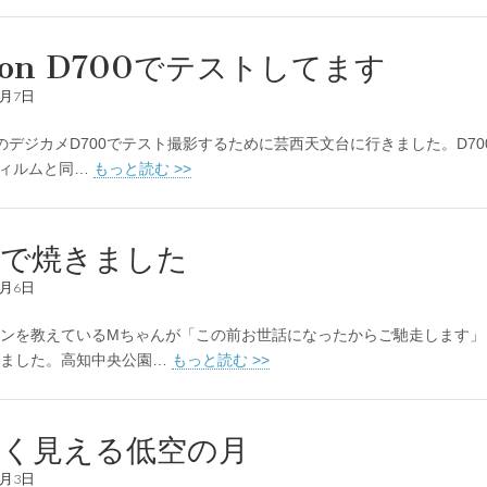
kon D700でテストしてます
1月7日
nのデジカメD700でテスト撮影するために芸西天文台に行きました。D70
フィルムと同…
もっと読む >>
輪で焼きました
1月6日
ンを教えているMちゃんが「この前お世話になったからご馳走します」
きました。高知中央公園…
もっと読む >>
きく見える低空の月
1月3日