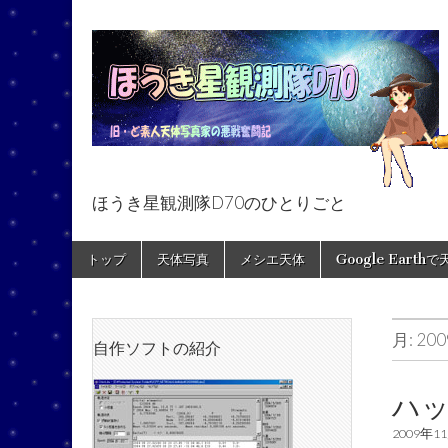
ほうき星観測隊D70のひとりごと
ほうき星観測隊
Skip
Main
トップ
天体写真
メシエ天体
Google Earth
to
menu
content
月:
20
自作ソフトの紹介
ハ
2009年1