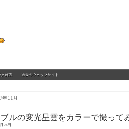
D70のひとりごと
で天文施設
過去のウェッブサイト
09年11月
ッブルの変光星雲をカラーで撮って
1月24日