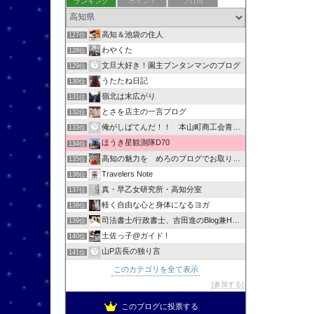
ランキング
ポイント
ブロ画
高知＆池袋の住人
127位
わやくた
128位
文旦大好き！園主ブンタンマンのブログ
129位
うたたね日記
130位
嶺北は末広がり
131位
とさを店主の一言ブログ
132位
俺がしばてんだ！！ 本山町商工会青年部
133位
ほうき星観測隊D70
134位
高知の魅力を めろのブログでお取り寄せ
135位
Travelers Note
136位
真・早乙女研究所・高知分室
137位
軽く自由な心と身体になるヨガ
138位
司法書士/行政書士、吉田進のBlog兼HPへようこそ！
139位
土佐っ子@ガイド !
140位
山P店長の独り言
141位
このカテゴリを全て表示
参加する
このブログに投票する