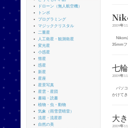
ドローン（無人航空機）
トンボ
Ni
プログラミング
2009年1
マジッククリスタル
二重星
Niko
人工衛星・観測衛星
35mm
変光星
小惑星
彗星
惑星
七
新星
2009年1
星座
星景写真
パソコ
星雲・星団
かけて
書籍・読書
植物・虫・動物
気象（雨雪雲晴雷）
大
流星・流星群
自然の美
2009年1