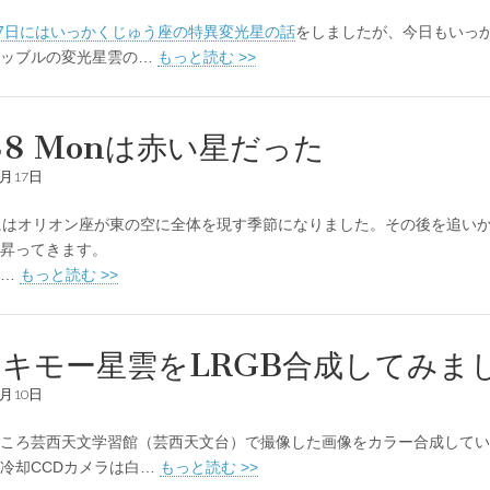
17日にはいっかくじゅう座の特異変光星の話
をしましたが、今日もいっ
ハッブルの変光星雲の…
もっと読む >>
38 Monは赤い星だった
1月17日
にはオリオン座が東の空に全体を現す季節になりました。その後を追い
昇ってきます。
…
もっと読む >>
キモー星雲をLRGB合成してみま
1月10日
ころ芸西天文学習館（芸西天文台）で撮像した画像をカラー合成してい
冷却CCDカメラは白…
もっと読む >>