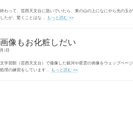
終わって、芸西天文台に急いでいたら、東の山の上になにやら光の玉が
でしたが、驚くことはな…
もっと読む >>
体画像もお化粧しだい
1月1日
文学習館（芸西天文台）で撮像した銀河や星雲の画像をウェッブページ
像処理の練習をしています…
もっと読む >>