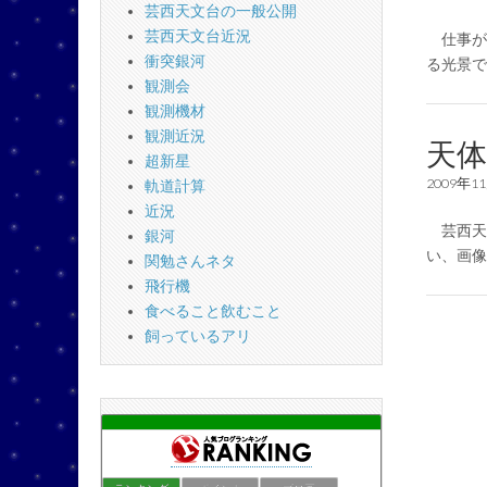
芸西天文台の一般公開
芸西天文台近況
仕事が
衝突銀河
る光景
観測会
観測機材
観測近況
天
超新星
2009年1
軌道計算
近況
芸西天
銀河
い、画
関勉さんネタ
飛行機
食べること飲むこと
飼っているアリ