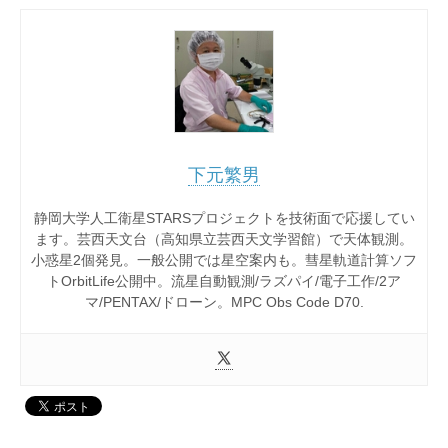
下元繁男
静岡大学人工衛星STARSプロジェクトを技術面で応援してい
ます。芸西天文台（高知県立芸西天文学習館）で天体観測。
小惑星2個発見。一般公開では星空案内も。彗星軌道計算ソフ
トOrbitLife公開中。流星自動観測/ラズパイ/電子工作/2ア
マ/PENTAX/ドローン。MPC Obs Code D70.