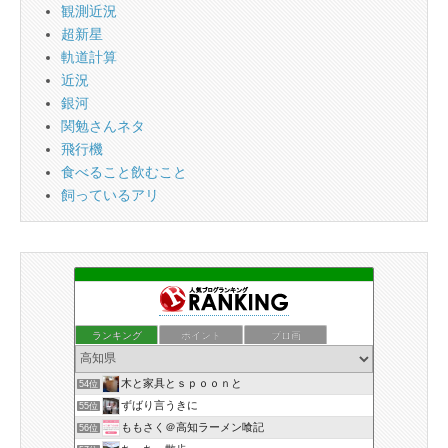
観測近況
超新星
軌道計算
近況
銀河
関勉さんネタ
飛行機
食べること飲むこと
飼っているアリ
ランキング
ポイント
ブロ画
木と家具とｓｐｏｏｎと
54位
ずばり言うきに
55位
ももさく＠高知ラーメン喰記
56位