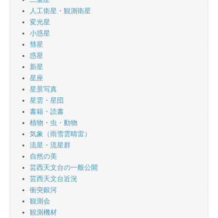
人工衛星・観測衛星
変光星
小惑星
彗星
惑星
新星
星座
星景写真
星雲・星団
書籍・読書
植物・虫・動物
気象（雨雪雲晴雷）
流星・流星群
自然の美
芸西天文台の一般公開
芸西天文台近況
衝突銀河
観測会
観測機材