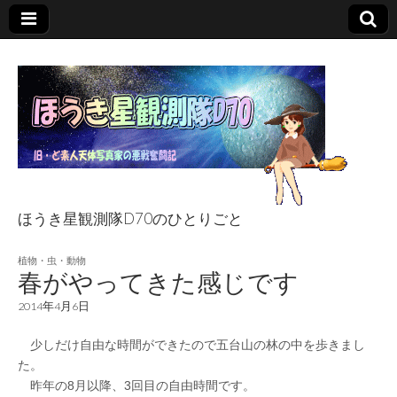
ほうき星観測隊D70のひとりごと
ほうき星観測隊
植物・虫・動物
春がやってきた感じです
D70のひとりごと
2014年4月6日
少しだけ自由な時間ができたので五台山の林の中を歩きまし
た。
昨年の8月以降、3回目の自由時間です。