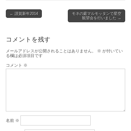
Post
← 謹賀新年2014
モネの庭マルモッタンで星空
観望会を行いました →
navigation
コメントを残す
メールアドレスが公開されることはありません。
※
が付いてい
る欄は必須項目です
コメント
※
名前
※