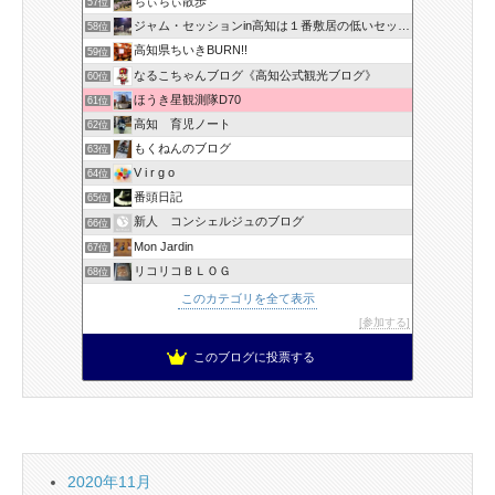
ちぃちぃ散歩
57位
ジャム・セッションin高知は１番敷居の低いセッションです！
58位
高知県ちいきBURN!!
59位
なるこちゃんブログ《高知公式観光ブログ》
60位
ほうき星観測隊D70
61位
高知 育児ノート
62位
もくねんのブログ
63位
V i r g o
64位
番頭日記
65位
新人 コンシェルジュのブログ
66位
Mon Jardin
67位
リコリコＢＬＯＧ
68位
このカテゴリを全て表示
参加する
このブログに投票する
2020年11月