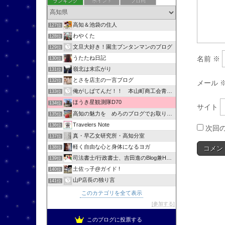
ランキング
ポイント
ブロ画
高知＆池袋の住人
127位
わやくた
128位
文旦大好き！園主ブンタンマンのブログ
129位
うたたね日記
名前
※
130位
嶺北は末広がり
131位
とさを店主の一言ブログ
132位
メール
俺がしばてんだ！！ 本山町商工会青年部
133位
ほうき星観測隊D70
134位
サイト
高知の魅力を めろのブログでお取り寄せ
135位
Travelers Note
136位
次回
真・早乙女研究所・高知分室
137位
軽く自由な心と身体になるヨガ
138位
司法書士/行政書士、吉田進のBlog兼HPへようこそ！
139位
土佐っ子@ガイド !
140位
山P店長の独り言
141位
このカテゴリを全て表示
参加する
このブログに投票する