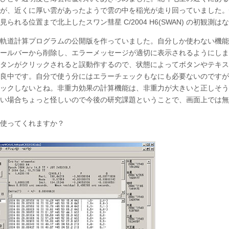
が、近くに厚い雲があったようで雲の中を稲光が走り回っていました。
見られる位置まで北上したスワン彗星 C/2004 H6(SWAN) の初観測
軌道計算プログラムの公開版を作っていました。自分しか使わない機能
ールバーから削除し、エラーメッセージが適切に表示されるようにしま
タンがクリックされると誤動作するので、状態によってボタンやテキス
良中です。自分で使う分にはエラーチェックもなにも必要ないのですが
ックしないとね。非重力効果の計算機能は、非重力が大きいと正しそう
い場合ちょっと怪しいので今後の研究課題ということで、画面上では無
使ってくれますか？