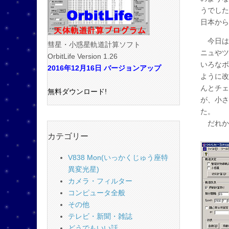
うでした
日本から
今日は
彗星・小惑星軌道計算ソフト
ニュやツ
OrbitLife Version 1.26
いろなボ
2016年12月16日 バージョンアップ
ように改
んとチェ
無料ダウンロード!
が、小さ
た。
だれか
カテゴリー
V838 Mon(いっかくじゅう座特
異変光星)
カメラ・フィルター
コンピュータ全般
その他
テレビ・新聞・雑誌
どうでもいい話