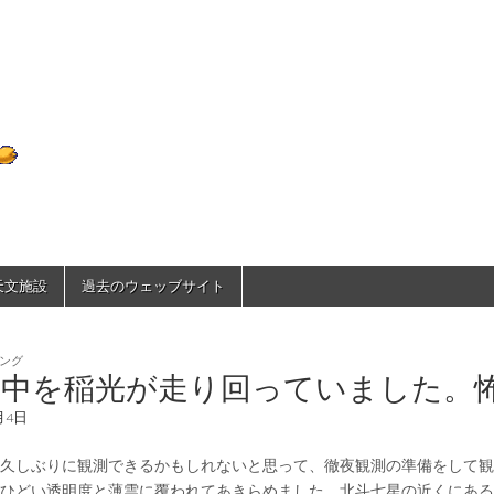
D70のひとりごと
で天文施設
過去のウェッブサイト
ング
の中を稲光が走り回っていました。
月4日
久しぶりに観測できるかもしれないと思って、徹夜観測の準備をして観
ひどい透明度と薄雲に覆われてあきらめました。北斗七星の近くにある