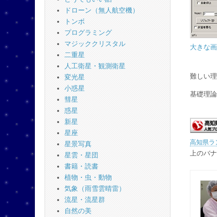
ドローン（無人航空機）
トンボ
プログラミング
マジッククリスタル
大きな画
二重星
人工衛星・観測衛星
難しい理
変光星
小惑星
基礎理論
彗星
惑星
新星
星座
高知県ラ
星景写真
上のバナ
星雲・星団
書籍・読書
植物・虫・動物
気象（雨雪雲晴雷）
流星・流星群
自然の美