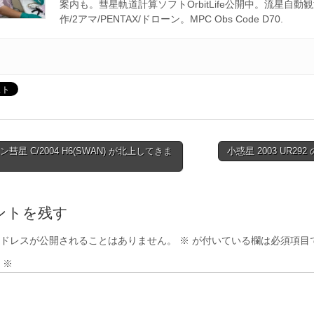
案内も。彗星軌道計算ソフトOrbitLife公開中。流星自動
作/2アマ/PENTAX/ドローン。MPC Obs Code D70.
ン彗星 C/2004 H6(SWAN) が北上してきま
小惑星 2003 UR29
tion
ントを残す
ドレスが公開されることはありません。
※
が付いている欄は必須項目
ト
※