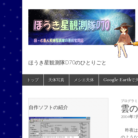
ほうき星観測隊D70のひとりごと
ほうき星観測隊
Skip
Main
トップ
天体写真
メシエ天体
Google Earth
to
menu
content
プログラミ
雲
自作ソフトの紹介
2004年7
昨夜は
のような