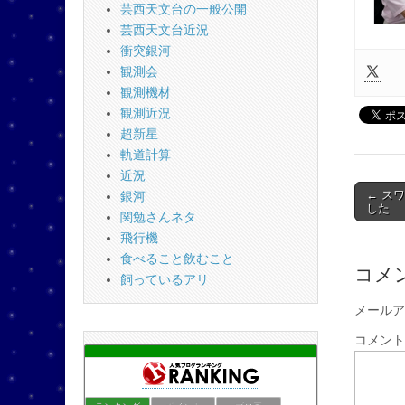
芸西天文台の一般公開
芸西天文台近況
衝突銀河
観測会
観測機材
観測近況
超新星
軌道計算
近況
Post
← スワ
銀河
した
naviga
関勉さんネタ
飛行機
食べること飲むこと
コメ
飼っているアリ
メールア
コメン