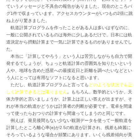
ていうメッセージと不具合の報告がありました。現在のところバ
グ1件で収まっています。アクセスカウンターがいつもの2倍に跳
ね上がり驚きました。
軌道計算プログラムを作ったことがある人は多いはずなのに、
一般に公開されているものは海外に少しあるだけで、日本には軌
道決定から摂動計算まで一気に計算できるものがありませんでし
た。
本当に「計算してやろう」という人は苦労しながらも自力で開
発するでしょうが、ちょっと軌道計算の雰囲気を知りたいという
人や、地球を含めた惑星への最接近日と距離を調べたいなどとい
う人にとっては有用なソフトになると思います。
ただし、軌道計算プログラムと言っても
どのような状況でも正
しく計算できるとは限りません
。もちろん、数学的というか、天
体力学的と言いましょうか、計算上は正しい答えが出ますが、そ
れが本当の軌道かどうかは計算者の判断が必要です。電卓を間違
って使ったらおつりの計算すら間違ってしまうのと同じです。
例えば、発見後間もない少ない観測データを使って一般軌道を
計算したところ離心率(e)が2.5の軌道が計算され、残差も綺麗に
そろっているような場合が頻繁にあります。いくら残差傾向が美