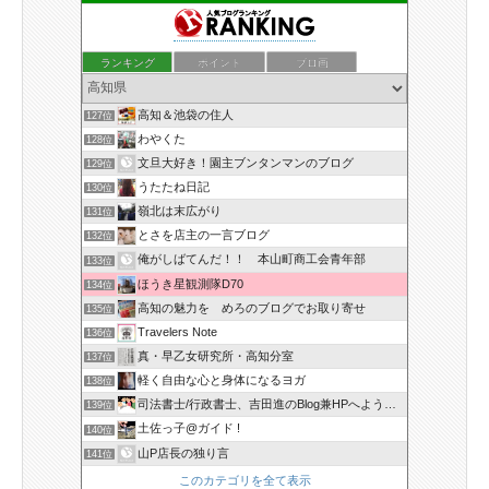
ランキング
ポイント
ブロ画
高知＆池袋の住人
127位
わやくた
128位
文旦大好き！園主ブンタンマンのブログ
129位
うたたね日記
130位
嶺北は末広がり
131位
とさを店主の一言ブログ
132位
俺がしばてんだ！！ 本山町商工会青年部
133位
ほうき星観測隊D70
134位
高知の魅力を めろのブログでお取り寄せ
135位
Travelers Note
136位
真・早乙女研究所・高知分室
137位
軽く自由な心と身体になるヨガ
138位
司法書士/行政書士、吉田進のBlog兼HPへようこそ！
139位
土佐っ子@ガイド !
140位
山P店長の独り言
141位
このカテゴリを全て表示