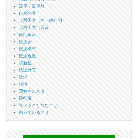
流星・流星群
自然の美
芸西天文台の一般公開
芸西天文台近況
衝突銀河
観測会
観測機材
観測近況
超新星
軌道計算
近況
銀河
関勉さんネタ
飛行機
食べること飲むこと
飼っているアリ