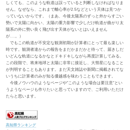
しくても、このような軌道は誤っていると判断しなければなりま
せん。なぜなら、これまで離心率が2.5などという天体は見つか
っていないからです。（まあ、今後太陽系のずっと外からすごい
勢いで太陽に向かい、太陽の重力影響で少しだけ軌道が曲がり太
陽系の外に勢い良く飛び出す天体がないとはいえません
が….。）
でもこの軌道が不安定な観測初期が計算者にとって最も楽しい
時です。観測者達からの報告をまだかまだかと待って、届きしだ
いどんな軌道になるかなとドキドキしながら再度計算してみる。
この段階で、将来地球と太陽に非常に接近し、大彗星になること
が判明することもあります。まだ天文雑誌や新聞に掲載されてな
いうちに計算者のみが知る優越感を味わうこともできます。
今後ノウハウのようなページや"このような場合は要注意"とい
うようなページも作りたいと思っていますので、ご利用いただけ
たらと思います。
高知県ランキング