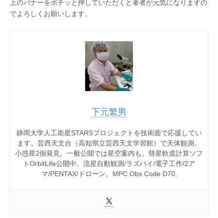
上のバナーをポチッと押していただくと著者が元気になりますの
でよろしくお願いします。
下元繁男
静岡大学人工衛星STARSプロジェクトを技術面で応援してい
ます。芸西天文台（高知県立芸西天文学習館）で天体観測。
小惑星2個発見。一般公開では星空案内も。彗星軌道計算ソフ
トOrbitLife公開中。流星自動観測/ラズパイ/電子工作/2ア
マ/PENTAX/ドローン。MPC Obs Code D70.