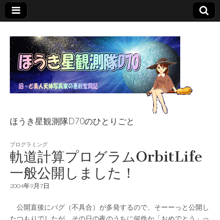
ほうき星観測隊D70のひとりごと
ほうき星観測隊
プログラミング
軌道計算プログラムOrbitLife
D70のひとりごと
一般公開しました！
2004年9月7日
公開直後にバグ（不具合）が多発するので、そーーっと公開し
たつもりでしたが、その日の夜のうちに何件か「おめでとう」っ