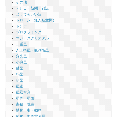
その他
テレビ・新聞・雑誌
どうでもいい話
ドローン（無人航空機）
トンボ
プログラミング
マジッククリスタル
二重星
人工衛星・観測衛星
変光星
小惑星
彗星
惑星
新星
星座
星景写真
星雲・星団
書籍・読書
植物・虫・動物
気象（雨雪雲晴雷）