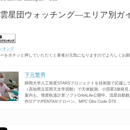
星雲星団ウォッチング―エリア別ガ
ンキング
ーをポチッと押していただくと著者が元気になりますのでよろしくお願
下元繁男
静岡大学人工衛星STARSプロジェクトを技術面で応援し
（高知県立芸西天文学習館）で天体観測。小惑星2個発見
案内も。彗星軌道計算ソフトOrbitLife公開中。流星自動
作/2アマ/PENTAX/ドローン。MPC Obs Code D70.