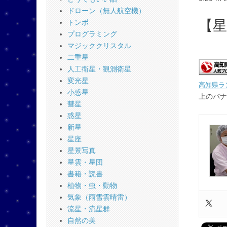
ドローン（無人航空機）
【
トンボ
プログラミング
マジッククリスタル
二重星
人工衛星・観測衛星
変光星
高知県ラ
小惑星
上のバナ
彗星
惑星
新星
星座
星景写真
星雲・星団
書籍・読書
植物・虫・動物
気象（雨雪雲晴雷）
流星・流星群
自然の美