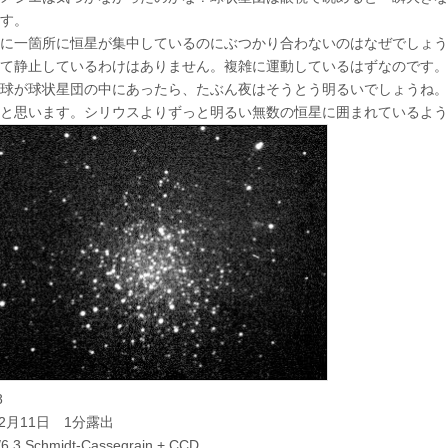
す。
に一箇所に恒星が集中しているのにぶつかり合わないのはなぜでしょう
て静止しているわけはありません。複雑に運動しているはずなのです。
球が球状星団の中にあったら、たぶん夜はそうとう明るいでしょうね。
と思います。シリウスよりずっと明るい無数の恒星に囲まれているよう
8
12月11日 1分露出
/6.3 Schmidt-Cassegrain + CCD