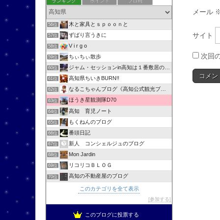
ランキング
ポイント
ブロ画
メール
木と家具とｓｐｏｏｎと
56位
サイト
ずばり言うきに
57位
V i r g o
58位
次回
ちぃちぃ散歩
59位
ジャム・セッションin高知は１番敷居の低いセッションです！
60位
高知県ちいきBURN!!
61位
なるこちゃんブログ《高知公式観光ブログ》
62位
ほうき星観測隊D70
63位
高知 育児ノート
64位
もくねんのブログ
65位
番頭日記
66位
新人 コンシェルジュのブログ
67位
Mon Jardin
68位
リコリコＢＬＯＧ
69位
高知の不動産屋のブログ
70位
このカテゴリを全て表示
参加する
このブログに投票する