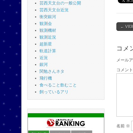
芸西天文台の一般公開
芸西天文台近況
衝突銀河
観測会
Post
← V8
観測機材
naviga
観測近況
超新星
コメ
軌道計算
近況
メールア
銀河
コメン
関勉さんネタ
飛行機
食べること飲むこと
飼っているアリ
名前
※