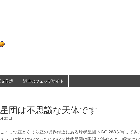
D70のひとりごと
で天文施設
過去のウェッブサイト
状星団は不思議な天体です
2月20日
くしつ座とくじら座の境界付近にある球状星団 NGC 288を写してみ
メシエは気づかなかったのかな？球状星団は眼視で眺めると一瞬大きな