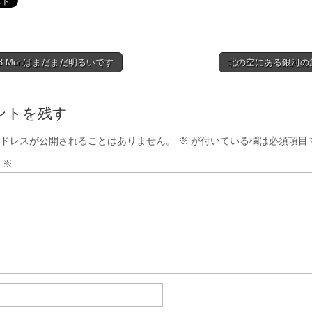
38 Monはまだまだ明るいです
北の空にある銀河の
tion
ントを残す
ドレスが公開されることはありません。
※
が付いている欄は必須項目
ト
※