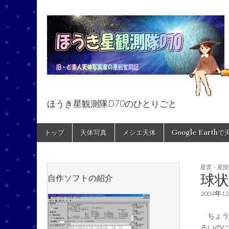
ほうき星観測隊D70のひとりごと
ほうき星観測隊
Skip
Main
トップ
天体写真
メシエ天体
Google Earth
to
menu
content
星雲・星団
球
自作ソフトの紹介
2004年1
ちょうこ
るいのに