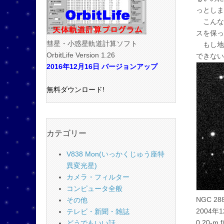
っとしま
こんな
スを保っ
彗星・小惑星軌道計算ソフト
もし地
OrbitLife Version 1.26
できない
2016年12月16日 バージョンアップ
無料ダウンロード!
カテゴリー
V838 Mon(いっかくじゅう座特
異変光星)
カメラ・フィルター
コンピュータ全般
NGC 28
その他
2004年
テレビ・新聞・雑誌
0.20-m f
どうでもいい話