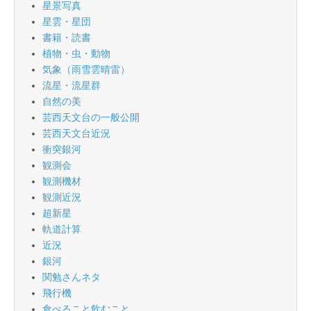
星景写真
星雲・星団
書籍・読書
植物・虫・動物
気象（雨雪雲晴雷）
流星・流星群
自然の美
芸西天文台の一般公開
芸西天文台近況
衝突銀河
観測会
観測機材
観測近況
超新星
軌道計算
近況
銀河
関勉さんネタ
飛行機
食べること飲むこと