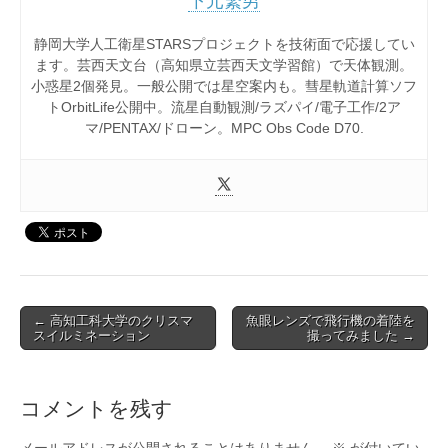
下元繁男
静岡大学人工衛星STARSプロジェクトを技術面で応援してい
ます。芸西天文台（高知県立芸西天文学習館）で天体観測。
小惑星2個発見。一般公開では星空案内も。彗星軌道計算ソフ
トOrbitLife公開中。流星自動観測/ラズパイ/電子工作/2ア
マ/PENTAX/ドローン。MPC Obs Code D70.
Post
← 高知工科大学のクリスマ
魚眼レンズで飛行機の着陸を
スイルミネーション
撮ってみました →
navigation
コメントを残す
メールアドレスが公開されることはありません。
※
が付いてい