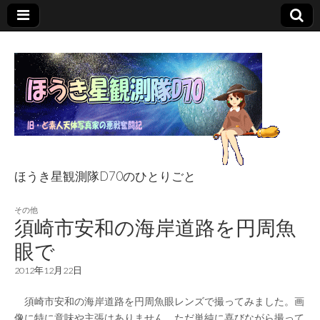
ほうき星観測隊D70のひとりごと
ほうき星観測隊
その他
須崎市安和の海岸道路を円周魚
D70のひとりごと
眼で
2012年12月22日
須崎市安和の海岸道路を円周魚眼レンズで撮ってみました。画
像に特に意味や主張はありません。ただ単純に喜びながら撮って