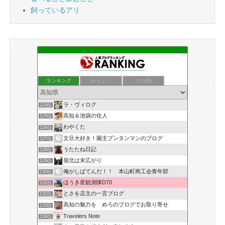
飼っているアリ
ランキング
ポイント
ブロ画
ラ・ヴィログ
124位
高知＆池袋の住人
125位
わやくた
126位
文旦大好き！園主ブンタンマンのブログ
127位
うたたね日記
128位
嶺北は末広がり
129位
俺がしばてんだ！！ 本山町商工会青年部
130位
ほうき星観測隊D70
131位
とさを店主の一言ブログ
132位
高知の魅力を めろのブログでお取り寄せ
133位
Travelers Note
134位