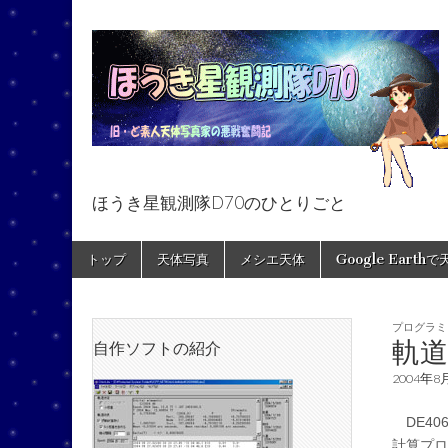
ほうき星観測隊D70のひとりごと
ほうき星観測隊
Skip
Main
トップ
天体写真
メシエ天体
Google Earth
to
menu
content
プログラミ
軌
自作ソフトの紹介
2004年8
DE40
計算プロ