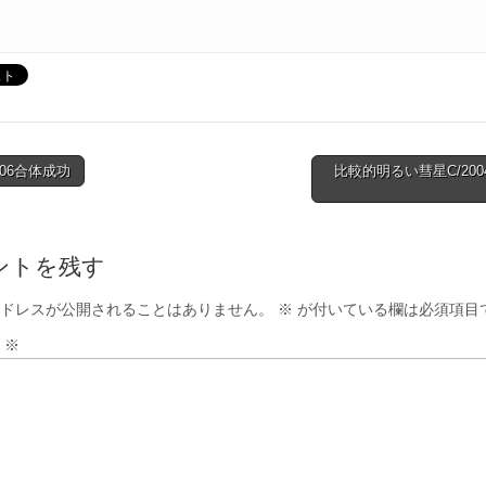
406合体成功
比較的明るい彗星C/2004 
tion
ントを残す
ドレスが公開されることはありません。
※
が付いている欄は必須項目
ト
※