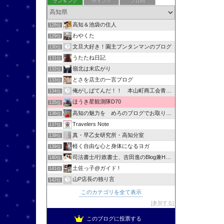
ランキング
ポイント
ブロ画
高知＆池袋の住人
128位
わやくた
129位
文旦大好き！園主ブンタンマンのブログ
130位
うたたね日記
131位
嶺北は末広がり
132位
とさを店主の一言ブログ
133位
俺がしばてんだ！！ 本山町商工会青年部
134位
ほうき星観測隊D70
135位
高知の魅力を めろのブログでお取り寄せ
136位
Travelers Note
137位
真・早乙女研究所・高知分室
138位
軽く自由な心と身体になるヨガ
139位
司法書士/行政書士、吉田進のBlog兼HPへようこそ！
140位
土佐っ子@ガイド !
141位
山P店長の独り言
142位
このカテゴリを全て表示
参加する
このブログに投票する