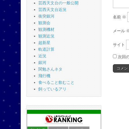
芸西天文台の一般公開
芸西天文台近況
衝突銀河
名前
※
観測会
観測機材
メール
観測近況
超新星
サイト
軌道計算
近況
次回
銀河
関勉さんネタ
飛行機
食べること飲むこと
飼っているアリ