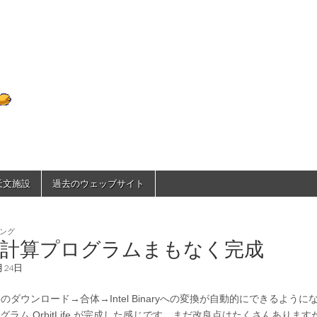
D70のひとりごと
で天文施設
過去のウェッブサイト
ング
道計算プログラムまもなく完成
月24日
6のダウンロード→合体→Intel Binaryへの変換が自動的にできるよう
グラム OrbitLife が完成した感じです。まだ改良点はたくさんありま