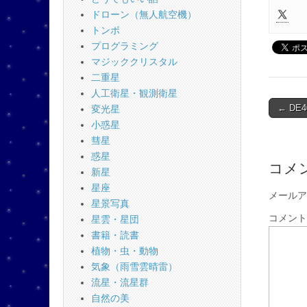
ドローン（無人航空機）
トンボ
プログラミング
マジッククリスタル
二重星
人工衛星・観測衛星
Post
← DE
変光星
naviga
小惑星
彗星
惑星
コメ
新星
星座
メールア
星景写真
コメン
星雲・星団
書籍・読書
植物・虫・動物
気象（雨雪雲晴雷）
流星・流星群
自然の美