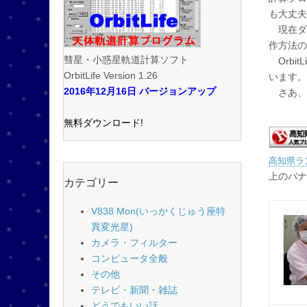
も大丈夫
現在ダ
作方法の
彗星・小惑星軌道計算ソフト
Orbi
OrbitLife Version 1.26
います。
2016年12月16日 バージョンアップ
さあ、
無料ダウンロード!
高知県ラ
上のバナ
カテゴリー
V838 Mon(いっかくじゅう座特
異変光星)
カメラ・フィルター
コンピュータ全般
その他
テレビ・新聞・雑誌
どうでもいい話