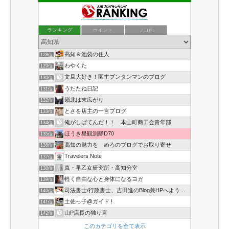
ランキング
ポイント
ブロ画
高知＆池袋の住人
128位
わやくた
129位
文旦大好き！園主ブンタンマンのブログ
130位
うたたね日記
131位
嶺北は末広がり
132位
とさを店主の一言ブログ
133位
俺がしばてんだ！！ 本山町商工会青年部
134位
ほうき星観測隊D70
135位
高知の魅力を めろのブログでお取り寄せ
136位
Travelers Note
137位
真・早乙女研究所・高知分室
138位
軽く自由な心と身体になるヨガ
139位
司法書士/行政書士、吉田進のBlog兼HPへようこそ！
140位
土佐っ子@ガイド !
141位
山P店長の独り言
142位
このカテゴリを全て表示