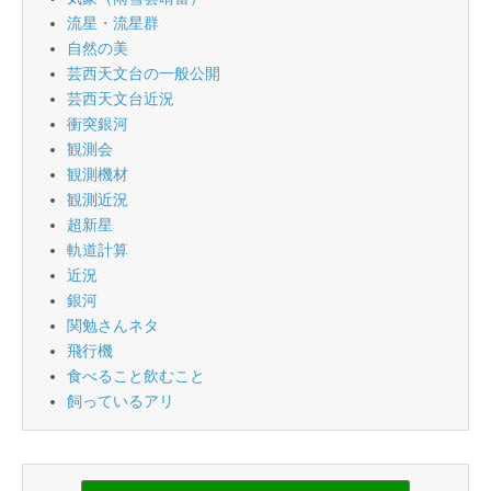
流星・流星群
自然の美
芸西天文台の一般公開
芸西天文台近況
衝突銀河
観測会
観測機材
観測近況
超新星
軌道計算
近況
銀河
関勉さんネタ
飛行機
食べること飲むこと
飼っているアリ