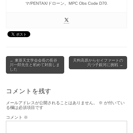
マ/PENTAX/ドローン。MPC Obs Code D70.
Post
← 東亜天文学会会長の長谷
天狗高原からセイファートの
川一郎先生と初めて対面しま
六つ子銀河に挑戦 →
navigation
した
コメントを残す
メールアドレスが公開されることはありません。
※
が付いてい
る欄は必須項目です
コメント
※