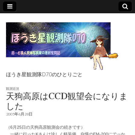
ほうき星観測隊D70のひとりごと
ほうき星観測隊
観測近況
天狗高原はCCD観望会になりま
D70のひとりごと
した
2005年6月28日
（6月25日の天狗高原観測会の続きです）
一緒に行ったKさんは珍しく軽装備。自慢のEM-200にでっか