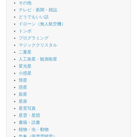
その他
テレビ・新聞・雑誌
どうでもいい話
ドローン（無人航空機）
トンボ
プログラミング
マジッククリスタル
二重星
人工衛星・観測衛星
変光星
小惑星
彗星
惑星
新星
星座
星景写真
星雲・星団
書籍・読書
植物・虫・動物
気象（雨雪雲晴雷）