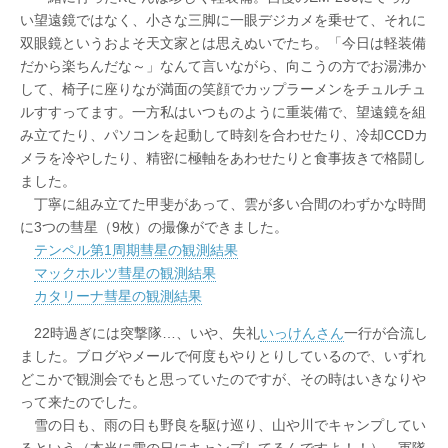
い望遠鏡ではなく、小さな三脚に一眼デジカメを乗せて、それに
双眼鏡というおよそ天文家とは思えぬいでたち。「今日は軽装備
だから楽ちんだな～」なんて言いながら、向こうの方でお湯沸か
して、椅子に座りなが満面の笑顔でカップラーメンをチュルチュ
ルすすってます。一方私はいつものように重装備で、望遠鏡を組
み立てたり、パソコンを起動して時刻を合わせたり、冷却CCDカ
メラを冷やしたり、精密に極軸をあわせたりと食事抜きで格闘し
ました。
丁寧に組み立てた甲斐があって、雲が多い合間のわずかな時間
に3つの彗星（9枚）の撮像ができました。
テンペル第1周期彗星の観測結果
マックホルツ彗星の観測結果
カタリーナ彗星の観測結果
22時過ぎには突撃隊…、いや、失礼
いっけんさん
一行が合流し
ました。ブログやメールで何度もやりとりしているので、いずれ
どこかで観測会でもと思っていたのですが、その時はいきなりや
って来たのでした。
雪の日も、雨の日も野良を駆け巡り、山や川でキャンプしてい