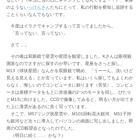
るという（本当に雪の日にキャンプしてるんですよ！！）、軍隊
のような
いっけんさん
たちにとって、私の行動を察知し追跡する
ことくらいなんでもないです。
今度はイラクでキャンプするって言ってましたから。
「言ってない、言ってない」
さて….。
その後は双眼鏡で星雲や星団を観望しました。Kさんは眼視観
測派なのでさすがに探すのが早いです。星座をさっと探し、
M13（球状星団）なんかを双眼鏡で眺め、「うーーん、淡いけど
見える見える」とか言っています。私はいくら探してもよくわか
らなく、悔しいのでコンピュータに頼ります（苦笑）。コンピュ
ータは座標データをもとに赤道儀の2つのモータを回し、ぴたり
とM13に向けました。CCDで撮像してみると、明るい月が出てき
た上に薄雲があるのに良く写っています。
そこで、M57リング状星雲や、M101回転花火銀河、M51子持
ち銀河など次々に導入してパソコンの画面に写し出しました。即
席のCCD観望会となったのでした。
（明日に続く…..、かな？）