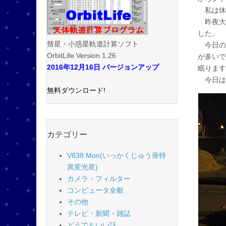
私は休
昨夜大
した。
彗星・小惑星軌道計算ソフト
今日の
OrbitLife Version 1.26
が多いで
2016年12月16日 バージョンアップ
眠ります
今日は
無料ダウンロード!
カテゴリー
V838 Mon(いっかくじゅう座特
異変光星)
カメラ・フィルター
コンピュータ全般
その他
テレビ・新聞・雑誌
どうでもいい話