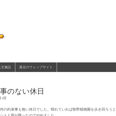
D70のひとりごと
で天文施設
過去のウェッブサイト
束事のない休日
月4日
何の約束事も無い休日でした。晴れていれば牧野植物園を歩き回ろうと
シトと雨が降ったのでやめました。