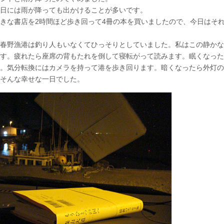
日には雨が降っても出かけることが多いです。
きな書店を2時間ほど歩き回って4冊の本を買いましたので、今日はそ
春野漁港は釣り人もいなくてひっそりとしていました。私はこの静かな
す。疲れたら座席の背もたれを倒して寝転がって読みます。眠くなった
。気分転換にはカメラを持って港を歩き回ります。暗くなったら外灯の
そんな幸せな一日でした。