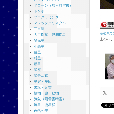
ドローン（無人航空機）
トンボ
プログラミング
マジッククリスタル
二重星
高知県ラ
人工衛星・観測衛星
上のバナ
変光星
小惑星
彗星
惑星
新星
星座
星景写真
星雲・星団
書籍・読書
植物・虫・動物
気象（雨雪雲晴雷）
流星・流星群
自然の美