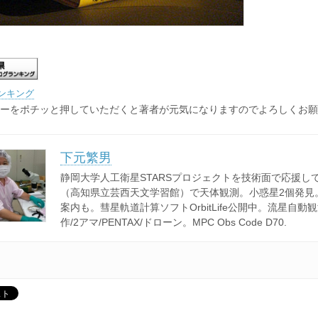
ンキング
ーをポチッと押していただくと著者が元気になりますのでよろしくお願
下元繁男
静岡大学人工衛星STARSプロジェクトを技術面で応援し
（高知県立芸西天文学習館）で天体観測。小惑星2個発見
案内も。彗星軌道計算ソフトOrbitLife公開中。流星自動
作/2アマ/PENTAX/ドローン。MPC Obs Code D70.