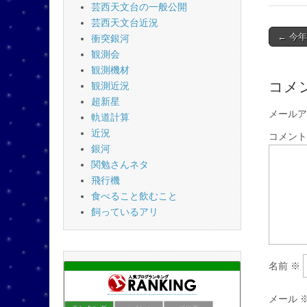
芸西天文台の一般公開
芸西天文台近況
Post
← 今
衝突銀河
naviga
観測会
観測機材
コメ
観測近況
超新星
メールア
軌道計算
近況
コメン
銀河
関勉さんネタ
飛行機
食べること飲むこと
飼っているアリ
名前
※
メール