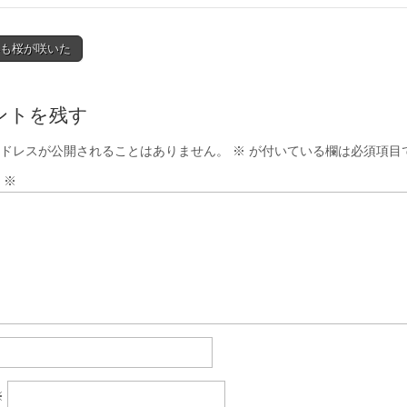
年も桜が咲いた
tion
ントを残す
ドレスが公開されることはありません。
※
が付いている欄は必須項目
ト
※
※