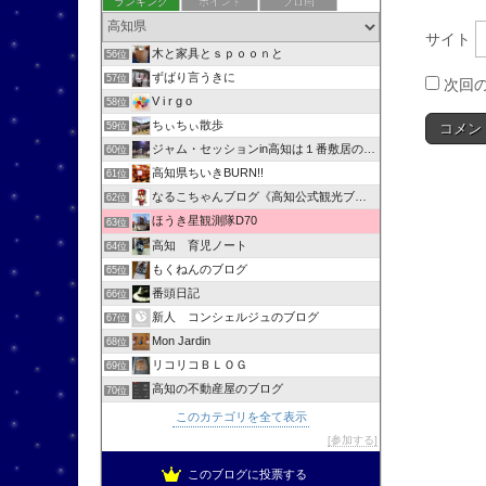
ランキング
ポイント
ブロ画
サイト
木と家具とｓｐｏｏｎと
56位
ずばり言うきに
57位
次回
V i r g o
58位
ちぃちぃ散歩
59位
ジャム・セッションin高知は１番敷居の低いセッションです！
60位
高知県ちいきBURN!!
61位
なるこちゃんブログ《高知公式観光ブログ》
62位
ほうき星観測隊D70
63位
高知 育児ノート
64位
もくねんのブログ
65位
番頭日記
66位
新人 コンシェルジュのブログ
67位
Mon Jardin
68位
リコリコＢＬＯＧ
69位
高知の不動産屋のブログ
70位
このカテゴリを全て表示
参加する
このブログに投票する