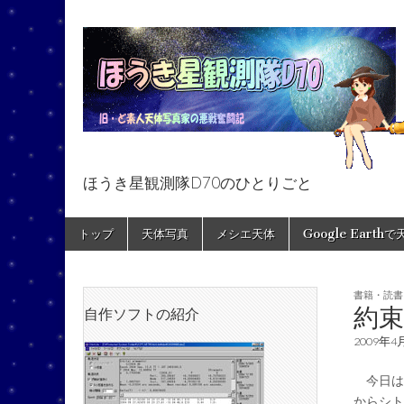
ほうき星観測隊D70のひとりごと
ほうき星観測隊
Skip
Main
トップ
天体写真
メシエ天体
Google Earth
to
menu
content
書籍・読書
約
自作ソフトの紹介
2009年4
今日は
からシト