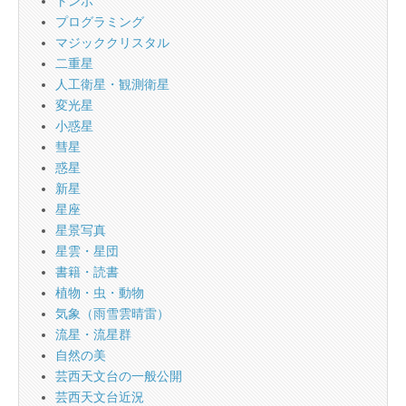
トンボ
プログラミング
マジッククリスタル
二重星
人工衛星・観測衛星
変光星
小惑星
彗星
惑星
新星
星座
星景写真
星雲・星団
書籍・読書
植物・虫・動物
気象（雨雪雲晴雷）
流星・流星群
自然の美
芸西天文台の一般公開
芸西天文台近況