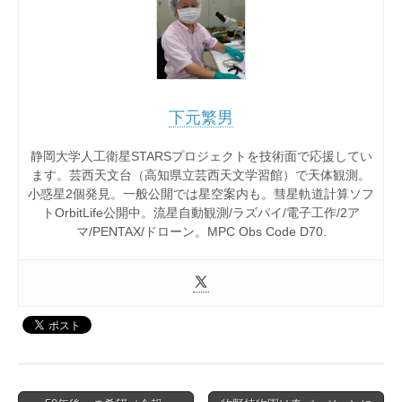
下元繁男
静岡大学人工衛星STARSプロジェクトを技術面で応援してい
ます。芸西天文台（高知県立芸西天文学習館）で天体観測。
小惑星2個発見。一般公開では星空案内も。彗星軌道計算ソフ
トOrbitLife公開中。流星自動観測/ラズパイ/電子工作/2ア
マ/PENTAX/ドローン。MPC Obs Code D70.