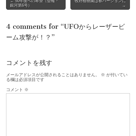
Post
← 50年後への希望（会報・
牧野植物園は春バージョンに
銀河第6号）
→
navigation
4 comments for “
UFOからレーザービ
ーム攻撃が！？
”
コメントを残す
メールアドレスが公開されることはありません。
※
が付いてい
る欄は必須項目です
コメント
※