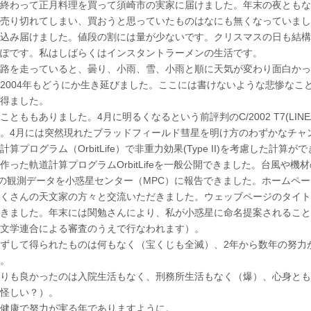
終わって正月料理を買って須崎市の実家に届けました。年末の夜ともな
売り切れてしまい、買おうと思っていたものはなにも無くなっていまし
込み届けました。値段の割には量が少ないです。クリスマスの日も結構
ぽです。私はしばらくはインスタントラーメンの生活です。
路を走っていると、曇り、小雨、雪、小雨と順に天気が変わり面白かっ
004年もどうにか生き延びました。ここには書けないような悲惨なこ
得ました。
とももありました。4月に明るくなるという前評判のC/2002 T7(LIN
。4月には突然現れたブラッドフィールド彗星を明け方のわずかなチャ
計算プログラム（OrbitLife）で非重力効果(Type II)を考慮した計
作った軌道計算プログラムOrbitLifeを一般公開できました。台風や
件の観測データを小惑星センター（MPC）に報告できました。ホームペ
くさんの天文家の方々と交流いただきました。ウェッブページのタイト
きました。年末には関勉さんにより、私が小惑星に命名提案されること
文学連合による審査のうえで行なわれます）。
ずして得られたものは何もなく（宝くじも全滅）、2年から数年の努力
。
りも良かったのは入院生活もなく、刑務所生活もなく（爆）、心身とも
怪しい？）。
健康で努力が実る年でありますように。