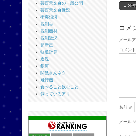
芸西天文台の一般公開
Post
← 2
芸西天文台近況
naviga
衝突銀河
観測会
コメ
観測機材
観測近況
メールア
超新星
コメン
軌道計算
近況
銀河
関勉さんネタ
飛行機
食べること飲むこと
飼っているアリ
名前
※
メール