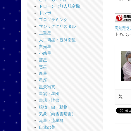
ドローン（無人航空機）
トンボ
プログラミング
マジッククリスタル
高知県ラ
二重星
上のバナ
人工衛星・観測衛星
変光星
小惑星
彗星
惑星
新星
星座
星景写真
星雲・星団
書籍・読書
植物・虫・動物
気象（雨雪雲晴雷）
流星・流星群
自然の美