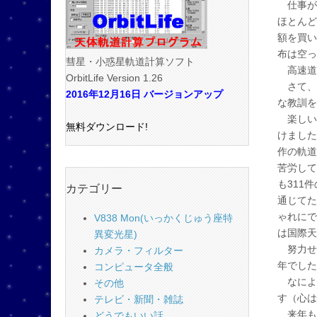
仕事が
ほとんど
額を買い
布は空っ
彗星・小惑星軌道計算ソフト
高速道
OrbitLife Version 1.26
さて、2
2016年12月16日 バージョンアップ
な教訓を
楽しいこ
無料ダウンロード!
けました
作の軌道
苦労して
も311
カテゴリー
通じてた
ゃれにで
V838 Mon(いっかくじゅう座特
は国際天
異変光星)
努力せ
カメラ・フィルター
年でした
コンピュータ全般
なによ
その他
す（心は
テレビ・新聞・雑誌
来年も
どうでもいい話