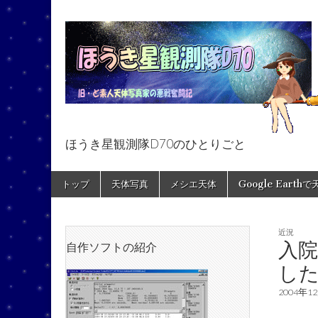
ほうき星観測隊D70のひとりごと
ほうき星観測隊
Skip
Main
トップ
天体写真
メシエ天体
Google Earth
to
menu
content
近況
入院
自作ソフトの紹介
し
2004年1