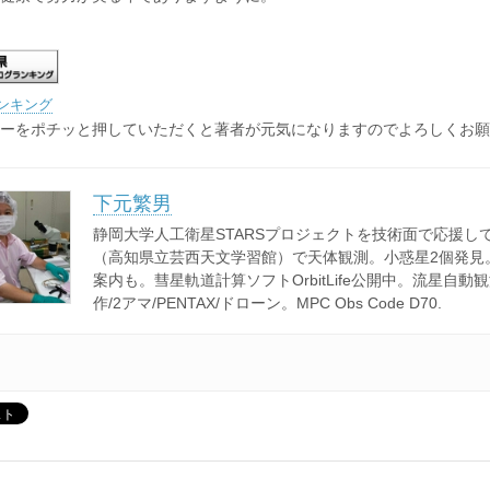
ンキング
ーをポチッと押していただくと著者が元気になりますのでよろしくお願
下元繁男
静岡大学人工衛星STARSプロジェクトを技術面で応援し
（高知県立芸西天文学習館）で天体観測。小惑星2個発見
案内も。彗星軌道計算ソフトOrbitLife公開中。流星自動
作/2アマ/PENTAX/ドローン。MPC Obs Code D70.