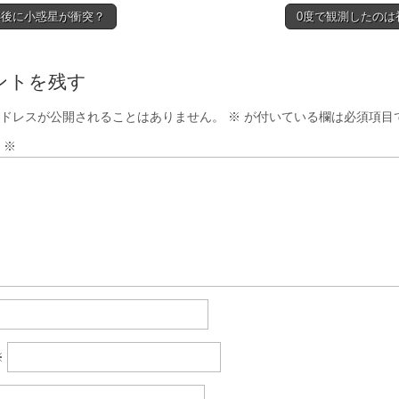
5年後に小惑星が衝突？
0度で観測したのは
tion
ントを残す
ドレスが公開されることはありません。
※
が付いている欄は必須項目
ト
※
※