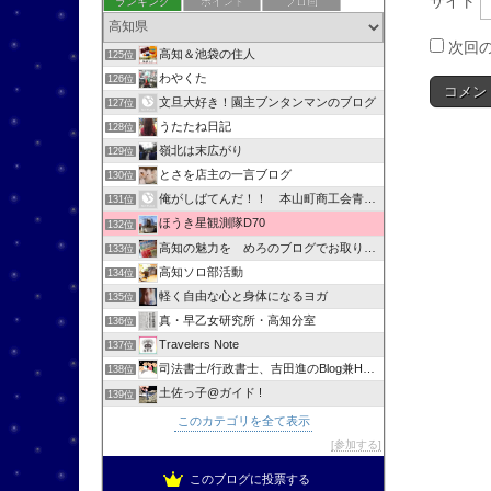
サイト
ランキング
ポイント
ブロ画
次回
高知＆池袋の住人
125位
わやくた
126位
文旦大好き！園主ブンタンマンのブログ
127位
うたたね日記
128位
嶺北は末広がり
129位
とさを店主の一言ブログ
130位
俺がしばてんだ！！ 本山町商工会青年部
131位
ほうき星観測隊D70
132位
高知の魅力を めろのブログでお取り寄せ
133位
高知ソロ部活動
134位
軽く自由な心と身体になるヨガ
135位
真・早乙女研究所・高知分室
136位
Travelers Note
137位
司法書士/行政書士、吉田進のBlog兼HPへようこそ！
138位
土佐っ子@ガイド !
139位
このカテゴリを全て表示
参加する
このブログに投票する