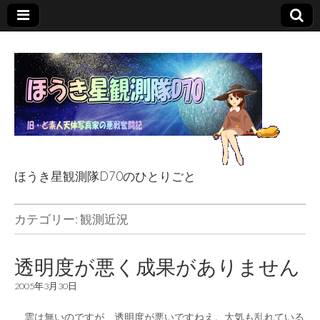
ほうき星観測隊D70のひとりごと
ほうき星観測隊
カテゴリー:
観測近況
D70のひとりごと
透明度が悪く成果がありません
2005年3月30日
雲は無いのですが、透明度が悪いですねえ。大気も乱れている