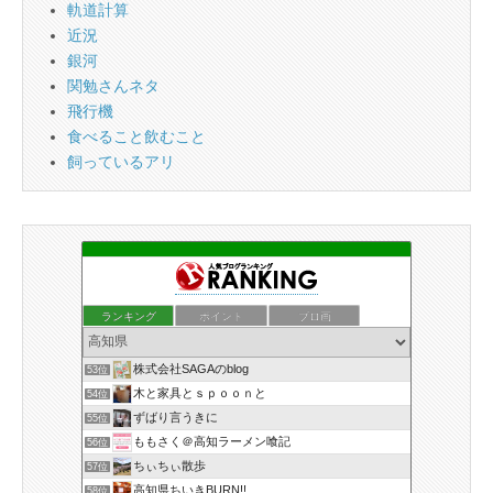
軌道計算
近況
銀河
関勉さんネタ
飛行機
食べること飲むこと
飼っているアリ
ランキング
ポイント
ブロ画
株式会社SAGAのblog
53位
木と家具とｓｐｏｏｎと
54位
ずばり言うきに
55位
ももさく＠高知ラーメン喰記
56位
ちぃちぃ散歩
57位
高知県ちいきBURN!!
58位