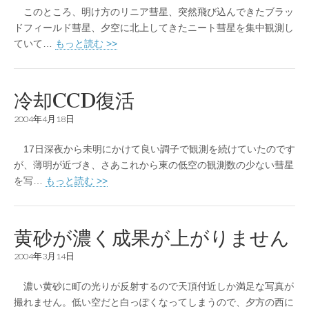
このところ、明け方のリニア彗星、突然飛び込んできたブラッ
ドフィールド彗星、夕空に北上してきたニート彗星を集中観測し
ていて…
もっと読む >>
冷却CCD復活
2004年4月18日
17日深夜から未明にかけて良い調子で観測を続けていたのです
が、薄明が近づき、さあこれから東の低空の観測数の少ない彗星
を写…
もっと読む >>
黄砂が濃く成果が上がりません
2004年3月14日
濃い黄砂に町の光りが反射するので天頂付近しか満足な写真が
撮れません。低い空だと白っぽくなってしまうので、夕方の西に