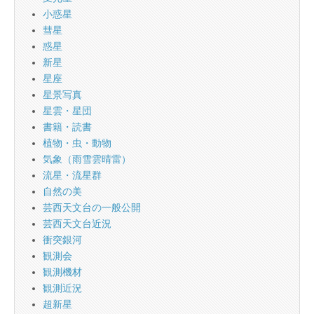
小惑星
彗星
惑星
新星
星座
星景写真
星雲・星団
書籍・読書
植物・虫・動物
気象（雨雪雲晴雷）
流星・流星群
自然の美
芸西天文台の一般公開
芸西天文台近況
衝突銀河
観測会
観測機材
観測近況
超新星