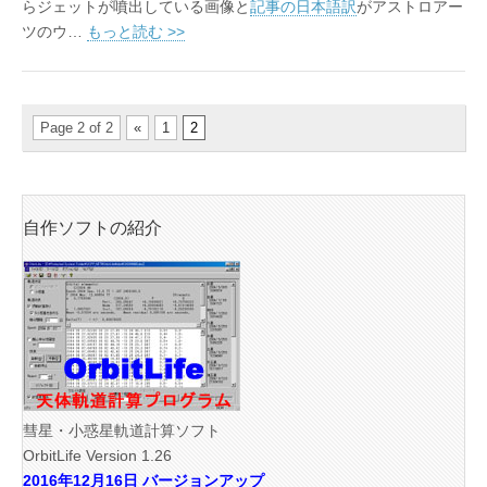
らジェットが噴出している画像と
記事の日本語訳
がアストロアー
ツのウ…
もっと読む >>
Page 2 of 2
«
1
2
自作ソフトの紹介
彗星・小惑星軌道計算ソフト
OrbitLife Version 1.26
2016年12月16日 バージョンアップ