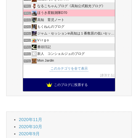
なるこちゃんブログ《高知公式観光ブログ》
59位
ほうき星観測隊D70
60位
高知 育児ノート
61位
もくねんのブログ
62位
ジャム・セッションin高知は１番敷居の低いセッションです！
63位
V i r g o
64位
番頭日記
65位
新人 コンシェルジュのブログ
66位
Mon Jardin
67位
このカテゴリを全て表示
参加する
このブログに投票する
2020年11月
2020年10月
2020年9月